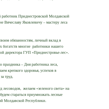
есничества;
й работник Приднестровской Молдавской
е Вячеславу Яковлевичу – мастеру леса
своим обязанностям, личный вклад в
х богатств многие работники нашего
ой директора ГУП «Приднестровье-лес».
 праздника – Дня работника леса,
лаем крепкого здоровья, успехов в
за труд.
д лесоводов, желаем «зеленого света» на
будем стараться приумножать лесные
ой Молдавской Республики.