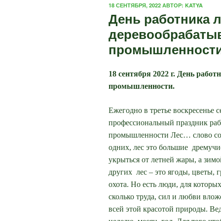
ОПУБЛИКОВАНО
18 СЕНТЯБРЯ, 2022
АВТОР:
KATYA
День работника л
деревообрабаты
промышленност
18 сентября 2022 г. День рабо
промышленности.
Ежегодно в третье воскресенье 
профессиональный
праздник ра
промышленности
Лес… слово сос
одних, лес это большие дремучи
укрыться от летней жары, а зимо
других лес – это ягоды, цветы, 
охота.
Но есть люди, для которых 
сколько труда, сил и любви вло
всей этой красотой природы. В