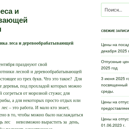
Искать:
еса и
вающей
и
СВЕЖИЕ ЗАПИС
тника леса и деревообрабатывающей
Цены на поса
декабря 2025 г
Отпускные цен
сентября празднуют свой
2025 год
ботники лесной и деревообрабатывающей
3 июня 2025 г
тоящее из трех букв. Что это такое? Для
посвященный 
е деревья, под прохладой которых можно
среды.
й согреться от морозной стужи; для
грибы, а для некоторых просто отдых или
Цены на отпус
лес – это работа. И мало кто знает,
предоставляем
жено в то, чтобы можно было наслаждаться
Цены на отпу
едь лес невозможно вырастить за день,
01.06.2023 г.