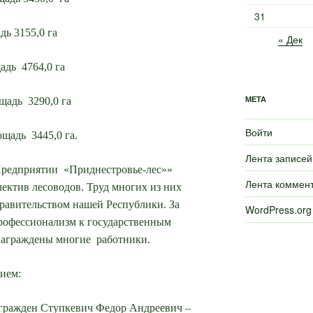
31
дь 3155,0 га
« Дек
адь 4764,0 га
МЕТА
щадь 3290,0 га
Войти
щадь 3445,0 га.
Лента записей
Предприятии «Приднестровье-лес»»
Лента коммен
лектив лесоводов. Труд многих из них
равительством нашей Республики. За
WordPress.org
рофессионализм к государственным
награждены многие работники.
нием:
гражден Ступкевич Федор Андреевич –