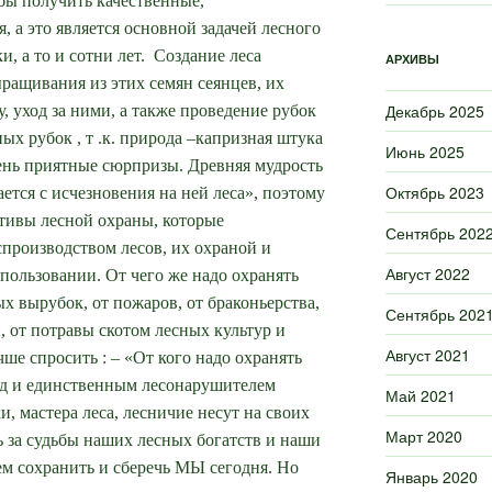
бы получить качественные,
 а это является основной задачей лесного
и, а то и сотни лет. Создание леса
АРХИВЫ
ыращивания из этих семян сеянцев, их
Декабрь 2025
, уход за ними, а также проведение рубок
ных рубок , т .к. природа –капризная штука
Июнь 2025
чень приятные сюрпризы.
Древняя мудрость
Октябрь 2023
ается с исчезновения на ней леса», поэтому
тивы лесной охраны, которые
Сентябрь 202
производством лесов, их охраной и
Август 2022
спользовании.
От чего же надо охранять
х вырубок, от пожаров, от браконьерства,
Сентябрь 202
, от потравы скотом лесных культур и
Август 2021
ше спросить : – «От кого надо охранять
ед и единственным лесонарушителем
Май 2021
и, мастера леса, лесничие несут на своих
Март 2020
 за судьбы наших лесных богатств и наши
еем сохранить и сберечь МЫ сегодня.
Но
Январь 2020