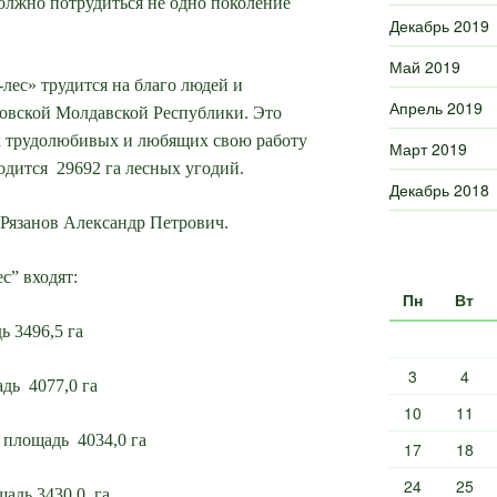
должно потрудиться не одно поколение
Декабрь 2019
Май 2019
ес» трудится на благо людей и
Апрель 2019
вской Молдавской Республики. Это
х трудолюбивых и любящих свою работу
Март 2019
одится 29692 га лесных угодий.
Декабрь 2018
 Рязанов Александр Петрович.
с” входят:
Пн
Вт
ь 3496,5 га
3
4
дь 4077,0 га
10
11
 площадь 4034,0 га
17
18
24
25
щадь 3430,0 га