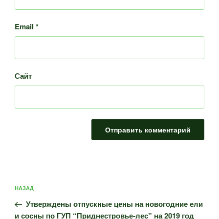
Email
*
Сайт
Навигация
Предыдущая
НАЗАД
по
запись:
записям
Утверждены отпускные цены на новогодние ели
и сосны по ГУП “Приднестровье-лес” на 2019 год