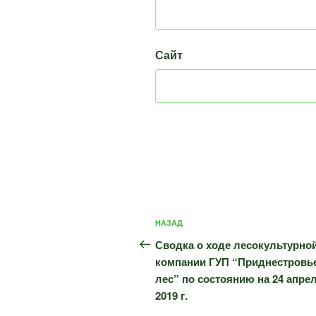
Сайт
Навигация
Предыдущая
НАЗАД
по
запись:
Сводка о ходе лесокультурно
записям
компании ГУП “Приднестровь
лес” по состоянию на 24 апре
2019 г.